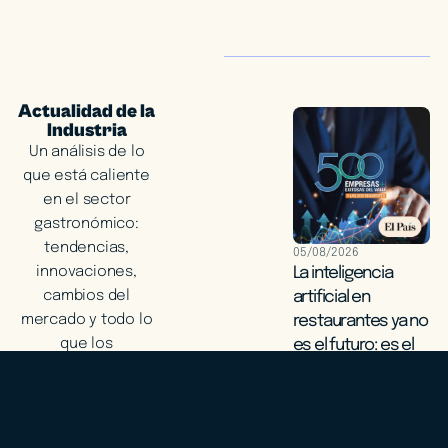
Actualidad de la
Industria
Un análisis de lo
que está caliente
en el sector
gastronómico:
tendencias,
05/08/2026
innovaciones,
La inteligencia
cambios del
artificial en
mercado y todo lo
restaurantes ya no
que los
es el futuro: es el
restaurantes
presente
deben saber para
Leer más
ir un paso
adelante.